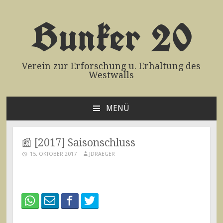
Bunker 20
Verein zur Erforschung u. Erhaltung des
Westwalls
MENÜ
ZUM
INHALT
SPRINGEN
📰 [2017] Saisonschluss
15. OKTOBER 2017
JDRAEGER