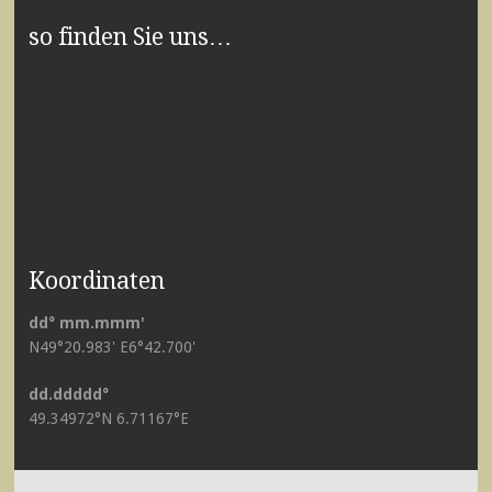
so finden Sie uns…
Koordinaten
dd° mm.mmm'
N49°20.983' E6°42.700'
dd.ddddd°
49.34972°N 6.71167°E