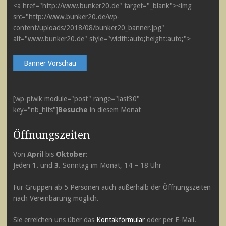
<a href="http://www.bunker20.de" target="_blank"><img
src="http://www.bunker20.de/wp-
content/uploads/2018/08/bunker20_banner.jpg"
alt="www.bunker20.de" style="width:auto;height:auto;">
Banner Vorschau
[wp-piwik module="post" range="last30"
key="nb_hits"]
Besuche
in diesem Monat
Öffnungszeiten
Von
April
bis
Oktober
:
Jeden
1.
und
3.
Sonntag im Monat, 14 – 18 Uhr
Für Gruppen ab 5 Personen auch außerhalb der Öffnungszeiten
nach Vereinbarung möglich.
Sie erreichen uns über das
Kontakformular
oder per E-Mail.