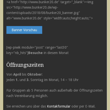
<a href="http://www.bunker20.de" target="_blank"><img
src="http://www.bunker20.de/wp-
content/uploads/2018/08/bunker20_banner.jpg"
alt="www.bunker20.de" style="width:auto;height:auto;">
Banner Vorschau
[wp-piwik module="post" range="last30"
key="nb_hits"]
Besuche
in diesem Monat
Öffnungszeiten
Von
April
bis
Oktober
:
Jeden
1.
und
3.
Sonntag im Monat, 14 – 18 Uhr
Für Gruppen ab 5 Personen auch außerhalb der Öffnungszeiten
nach Vereinbarung möglich.
Sie erreichen uns über das
Kontakformular
oder per E-Mail.