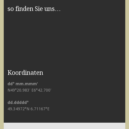
so finden Sie uns…
Koordinaten
dd° mm.mmm'
N49°20.983' E6°42.700'
dd.ddddd°
49.34972°N 6.71167°E