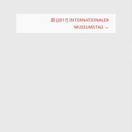
📰 [2017] INTERNATIONALER
MUSEUMSTAG
→