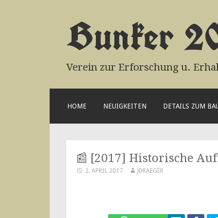
Bunker 2
Verein zur Erforschung u. Erha
ZUM
HOME
NEUIGKEITEN
DETAILS ZUM B
INHALT
SPRINGEN
📰 [2017] Historische A
2. APRIL 2017
JDRAEGER