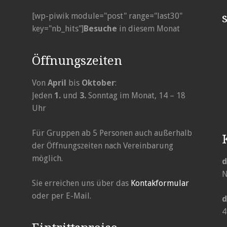
[wp-piwik module="post" range="last30"
key="nb_hits"]
Besuche
in diesem Monat
Öffnungszeiten
Von
April
bis
Oktober
:
Jeden
1.
und
3.
Sonntag im Monat, 14 – 18
Uhr
Für Gruppen ab 5 Personen auch außerhalb
der Öffnungszeiten nach Vereinbarung
möglich.
N
Sie erreichen uns über das
Kontakformular
oder per E-Mail.
d
4