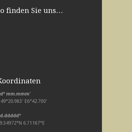
so finden Sie uns…
Koordinaten
dd° mm.mmm'
49°20.983' E6°42.700'
d.ddddd°
9.34972°N 6.71167°E