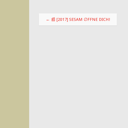
Beitragsnavigation
←
📰 [2017] SESAM ∅FFNE DICH!