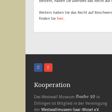
besteht, haben Sie überdies das Recht auf
Weiters haben Sie das Recht auf Beschwer
finden Sie
hier
.
Kooperation
Bunker 20
Das Westwall Museum
in
Dillingen ist Mitglied in der Vereinigung
der
Westwallmuseen-Saar-Mosel e.V.