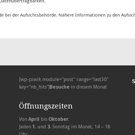
 Datenübertragbarkeit.
de bei der Aufsichtsbehörde. Nähere Informationen zu den Aufsi
[wp-piwik module="post" range="last30"
key="nb_hits"]
Besuche
in diesem Monat
Öffnungszeiten
Von
April
bis
Oktober
:
Jeden
1.
und
3.
Sonntag im Monat, 14 – 18
Uhr