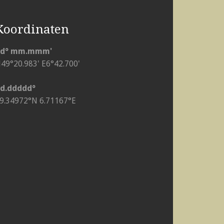
Koordinaten
dd° mm.mmm'
49°20.983' E6°42.700'
d.ddddd°
9.34972°N 6.71167°E