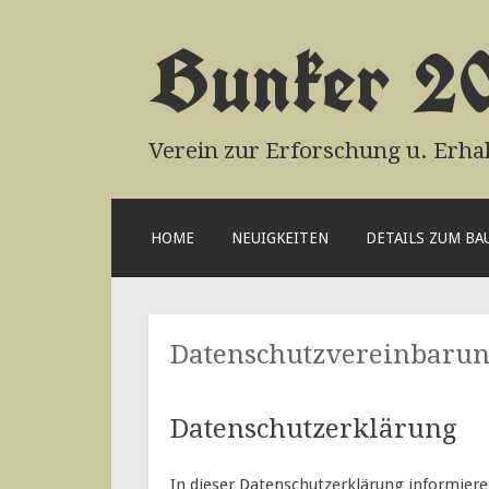
Bunker 2
Verein zur Erforschung u. Erha
ZUM
HOME
NEUIGKEITEN
DETAILS ZUM B
INHALT
SPRINGEN
Datenschutzvereinbaru
Datenschutzerklärung
In dieser Datenschutzerklärung informier