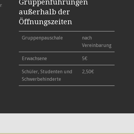
Gruppenführungen
.jpg"
außerhalb der
Öffnungszeiten
Gruppenpauschale
nach
Vereinbarung
Erwachsene
5€
Schüler, Studenten und
2,50€
Schwerbehinderte
ON
WORDPRESS.COM
.