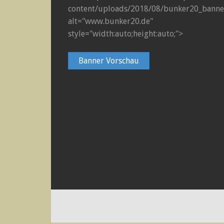
content/uploads/2018/08/bunker20_banner
alt="www.bunker20.de"
style="width:auto;height:auto;">
Banner Vorschau
STOLZ PRÄSENTIERT VON WORDPRESS
|
THEME: MOTIF V